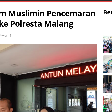
am Muslimin Pencemaran
Be
ke Polresta Malang
lang
0