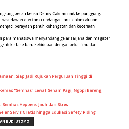
langsung pecah ketika Denny Caknan naik ke panggung.
t wisudawan dan tamu undangan larut dalam alunan
menjadi perayaan penuh kehangatan dan keceriaan.
smi para mahasiswa menyandang gelar sarjana dan magister
kah ke fase baru kehidupan dengan bekal ilmu dan
maan, Siap Jadi Rujukan Perguruan Tinggi di
U Kemas “Semhas” Lewat Senam Pagi, Ngopi Bareng,
y: Semhas Heppiee, Jauh dari Stres
elar Servis Gratis hingga Edukasi Safety Riding
SAN BUDI UTOMO