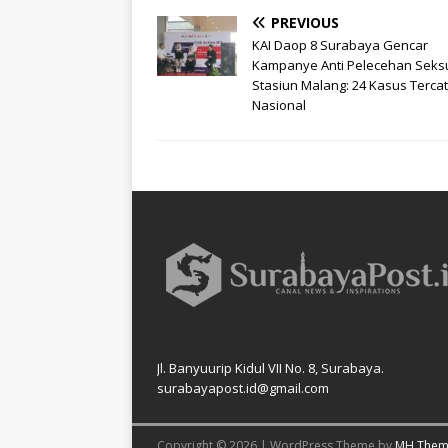
PREVIOUS
KAI Daop 8 Surabaya Gencar
Kampanye Anti Pelecehan Seksu
Stasiun Malang: 24 Kasus Tercat
Nasional
Jl. Banyuurip Kidul VII No. 8, Surabaya.
surabayapost.id@gmail.com
Copyright © 2026 | WordPress Theme by
MH Them