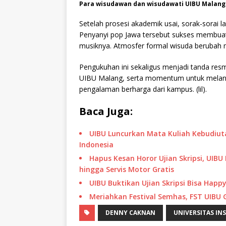
Para wisudawan dan wisudawati UIBU Malang
Setelah prosesi akademik usai, sorak-sorai 
Penyanyi pop Jawa tersebut sukses membua
musiknya. Atmosfer formal wisuda berubah 
Pengukuhan ini sekaligus menjadi tanda re
UIBU Malang, serta momentum untuk melang
pengalaman berharga dari kampus. (lil).
Baca Juga:
UIBU Luncurkan Mata Kuliah Kebudiuta
Indonesia
Hapus Kesan Horor Ujian Skripsi, UIB
hingga Servis Motor Gratis
UIBU Buktikan Ujian Skripsi Bisa Happ
Meriahkan Festival Semhas, FST UIBU G
DENNY CAKNAN
UNIVERSITAS IN