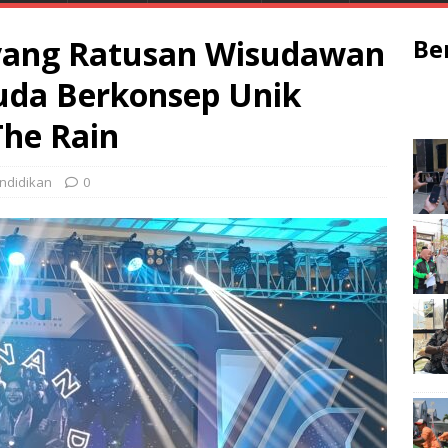
yang Ratusan Wisudawan
Be
uda Berkonsep Unik
The Rain
ndidikan
0