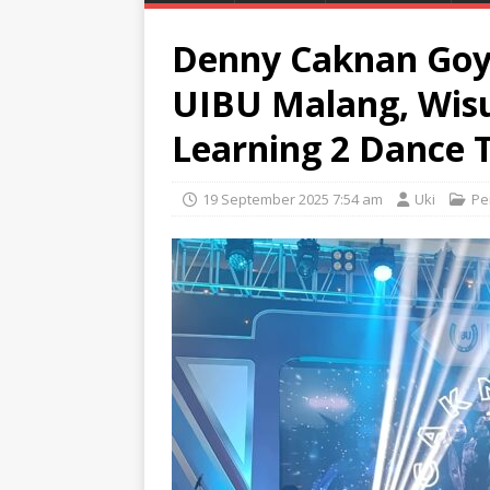
Denny Caknan Go
UIBU Malang, Wis
Learning 2 Dance 
19 September 2025 7:54 am
Uki
Pe