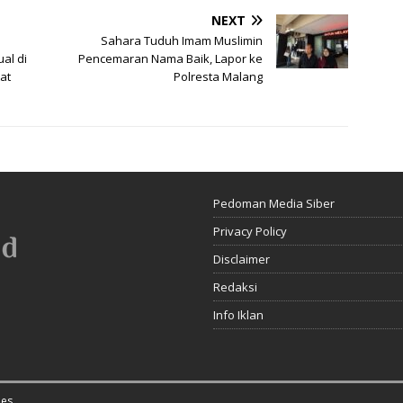
NEXT
Sahara Tuduh Imam Muslimin
al di
Pencemaran Nama Baik, Lapor ke
at
Polresta Malang
Pedoman Media Siber
Privacy Policy
Disclaimer
Redaksi
Info Iklan
es