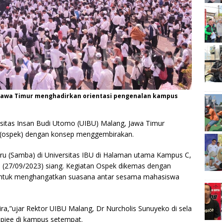
, Jawa Timur menghadirkan orientasi pengenalan kampus
sitas Insan Budi Utomo (UIBU) Malang, Jawa Timur
 (ospek) dengan konsep menggembirakan.
u (Samba) di Universitas IBU di Halaman utama Kampus C,
u (27/09/2023) siang. Kegiatan Ospek dikemas dengan
untuk menghangatkan suasana antar sesama mahasiswa
a,”ujar Rektor UIBU Malang, Dr Nurcholis Sunuyeko di sela
iee di kampus setempat.