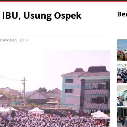
 IBU, Usung Ospek
Be
endidikan
0