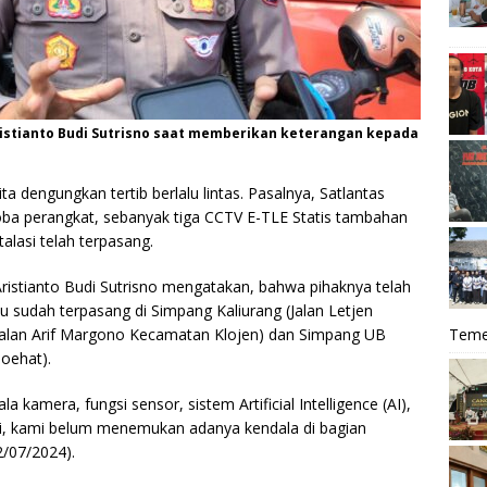
ristianto Budi Sutrisno saat memberikan keterangan kepada
ta dengungkan tertib berlalu lintas. Pasalnya, Satlantas
oba perangkat, sebanyak tiga CCTV E-TLE Statis tambahan
talasi telah terpasang.
ristianto Budi Sutrisno mengatakan, bahwa pihaknya telah
u sudah terpasang di Simpang Kaliurang (Jalan Letjen
Teme
Jalan Arif Margono Kecamatan Klojen) dan Simpang UB
oehat).
 kamera, fungsi sensor, sistem Artificial Intelligence (AI),
ini, kami belum menemukan adanya kendala di bagian
2/07/2024).