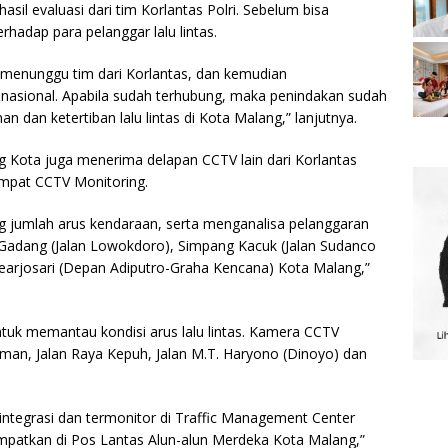
sil evaluasi dari tim Korlantas Polri. Sebelum bisa
hadap para pelanggar lalu lintas.
a menunggu tim dari Korlantas, dan kemudian
nasional. Apabila sudah terhubung, maka penindakan sudah
dan ketertiban lalu lintas di Kota Malang,” lanjutnya.
g Kota juga menerima delapan CCTV lain dari Korlantas
 empat CCTV Monitoring.
ng jumlah arus kendaraan, serta menganalisa pelanggaran
ng Gadang (Jalan Lowokdoro), Simpang Kacuk (Jalan Sudanco
learjosari (Depan Adiputro-Graha Kencana) Kota Malang,”
ntuk memantau kondisi arus lalu lintas. Kamera CCTV
rman, Jalan Raya Kepuh, Jalan M.T. Haryono (Dinoyo) dan
integrasi dan termonitor di Traffic Management Center
mpatkan di Pos Lantas Alun-alun Merdeka Kota Malang,”