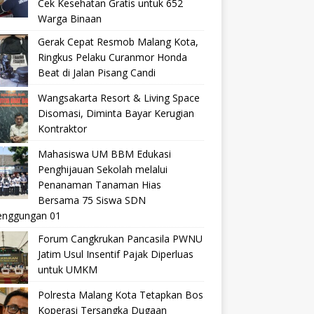
Cek Kesehatan Gratis untuk 652
Warga Binaan
Gerak Cepat Resmob Malang Kota,
Ringkus Pelaku Curanmor Honda
Beat di Jalan Pisang Candi
Wangsakarta Resort & Living Space
Disomasi, Diminta Bayar Kerugian
Kontraktor
Mahasiswa UM BBM Edukasi
Penghijauan Sekolah melalui
Penanaman Tanaman Hias
Bersama 75 Siswa SDN
nggungan 01
Forum Cangkrukan Pancasila PWNU
Jatim Usul Insentif Pajak Diperluas
untuk UMKM
Polresta Malang Kota Tetapkan Bos
Koperasi Tersangka Dugaan