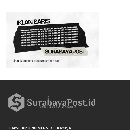
Jl. Banyuurip Kidul VII No. 8, Surabaya.