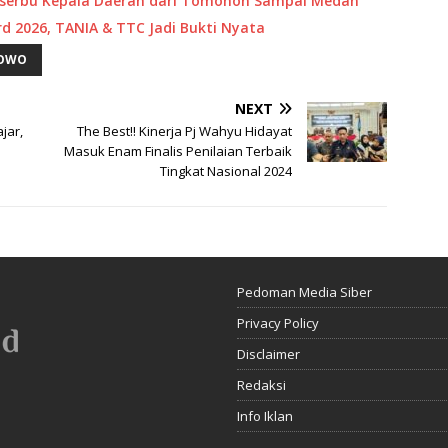
 Diserbu Kepala Daerah dari Tomohon Sampai Medan
rd 2026, TANIA & TTC Jadi Bukti Nyata
OWO
NEXT
ajar,
The Best!! Kinerja Pj Wahyu Hidayat
Masuk Enam Finalis Penilaian Terbaik
Tingkat Nasional 2024
Pedoman Media Siber
Privacy Policy
Disclaimer
Redaksi
Info Iklan