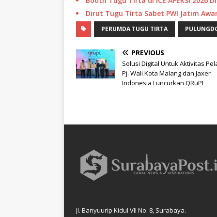
Booth Tugu Tirta di ICE APEKSI 2026
Dirut Tugu Tirta Sabet PWI Jatim Awa
PERUMDA TUGU TIRTA
PULUNGD
PREVIOUS
Solusi Digital Untuk Aktivitas Pel
Pj. Wali Kota Malang dan Jaxer
Indonesia Luncurkan QRuPI
Jl. Banyuurip Kidul VII No. 8, Surabaya.