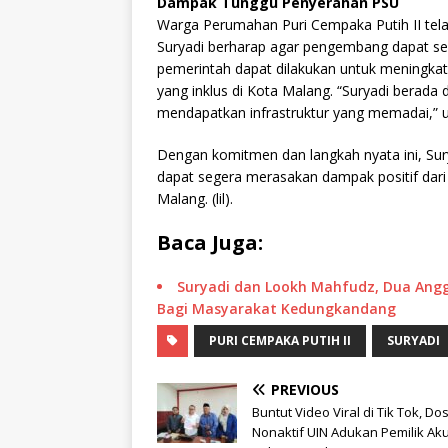
Dampak Tunggu Penyerahan PSU
Warga Perumahan Puri Cempaka Putih II tel
Suryadi berharap agar pengembang dapat se
pemerintah dapat dilakukan untuk meningk
yang inklus di Kota Malang. “Suryadi berad
mendapatkan infrastruktur yang memadai,” u
Dengan komitmen dan langkah nyata ini, Sur
dapat segera merasakan dampak positif dar
Malang. (lil).
Baca Juga:
Suryadi dan Lookh Mahfudz, Dua An
Bagi Masyarakat Kedungkandang
PURI CEMPAKA PUTIH II
SURYADI
PREVIOUS
Buntut Video Viral di Tik Tok, Do
Nonaktif UIN Adukan Pemilik Ak