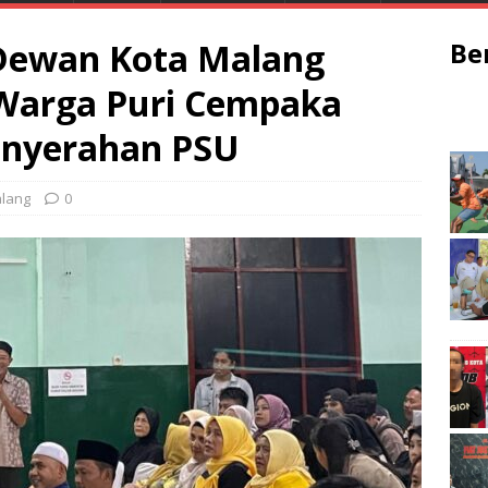
 Dewan Kota Malang
Be
Warga Puri Cempaka
Penyerahan PSU
lang
0