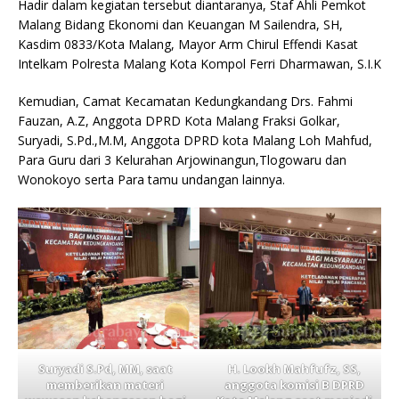
Hadir dalam kegiatan tersebut diantaranya, Staf Ahli Pemkot
Malang Bidang Ekonomi dan Keuangan M Sailendra, SH,
Kasdim 0833/Kota Malang, Mayor Arm Chirul Effendi Kasat
Intelkam Polresta Malang Kota Kompol Ferri Dharmawan, S.I.K
Kemudian, Camat Kecamatan Kedungkandang Drs. Fahmi
Fauzan, A.Z, Anggota DPRD Kota Malang Fraksi Golkar,
Suryadi, S.Pd.,M.M, Anggota DPRD kota Malang Loh Mahfud,
Para Guru dari 3 Kelurahan Arjowinangun,Tlogowaru dan
Wonokoyo serta Para tamu undangan lainnya.
Suryadi S.Pd, MM, saat
H. Lookh Mahfufz, SS,
memberikan materi
anggota komisi B DPRD