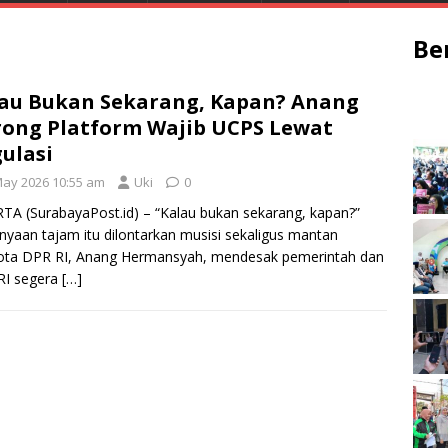
Be
au Bukan Sekarang, Kapan? Anang
ong Platform Wajib UCPS Lewat
ulasi
May 2026 10:55 am
Uki
0
TA (SurabayaPost.id) – “Kalau bukan sekarang, kapan?”
nyaan tajam itu dilontarkan musisi sekaligus mantan
ota DPR RI, Anang Hermansyah, mendesak pemerintah dan
RI segera
[…]