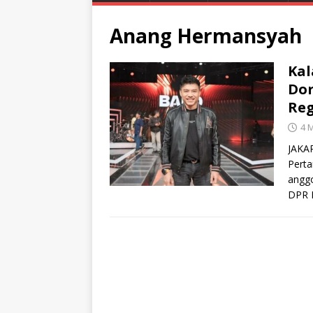
Anang Hermansyah
Kal
Dor
Reg
4 
JAKAR
Perta
angg
DPR 