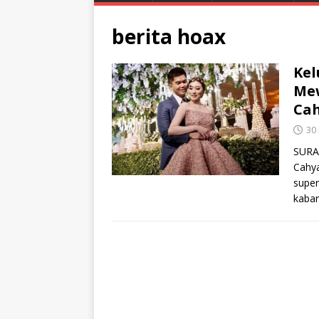
berita hoax
Kel
Mew
Cah
30
SURAB
Cahya
super
kaba