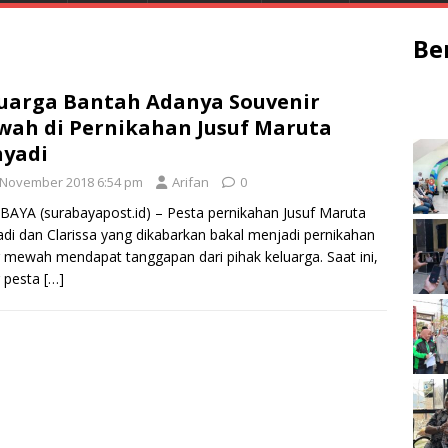
Be
uarga Bantah Adanya Souvenir
ah di Pernikahan Jusuf Maruta
yadi
 November 2018 6:54 pm
Arifan
0
AYA (surabayapost.id) – Pesta pernikahan Jusuf Maruta
di dan Clarissa yang dikabarkan bakal menjadi pernikahan
 mewah mendapat tanggapan dari pihak keluarga. Saat ini,
r pesta
[…]