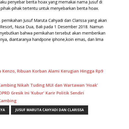
elaku penyebar berita hoax yang memakai nama Jusuf di
 pihak-pihak tertentu untuk menyebarkan berita hoax.
a, pernikahan Jusuf Maruta Cahyadi dan Clarissa yang akan
& Resort, Nusa Dua, Bali pada 1 Desember 2018. Namun
menyebutkan bahwa pernikahan tersebut akan memberikan
ya, diantaranya handpone iphone,koin emas, dan lima
 Kenzo, Ribuan Korban Alami Kerugian Hingga Rp9
l Kambing Nikah Tuding MUI dan Wartawan ‘Hoak’
 Gresik Ini ‘Kubur’ Karir Politik Sendiri
 Kambing
AYA
JUSUF MARUTA CAHYADI DAN CLARISSA