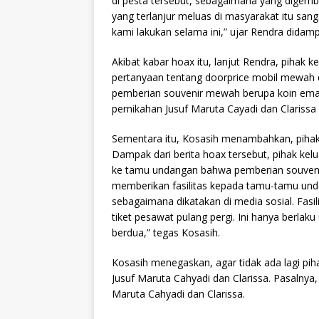
di pesta tersebut, sebagaimana yang digembo
yang terlanjur meluas di masyarakat itu s
kami lakukan selama ini,” ujar Rendra didamp
Akibat kabar hoax itu, lanjut Rendra, pihak
pertanyaan tentang doorprice mobil mewah 
pemberian souvenir mewah berupa koin emas
pernikahan Jusuf Maruta Cayadi dan Clarissa
Sementara itu, Kosasih menambahkan, pihakn
Dampak dari berita hoax tersebut, pihak kel
ke tamu undangan bahwa pemberian souveni
memberikan fasilitas kepada tamu-tamu undan
sebagaimana dikatakan di media sosial. Fasil
tiket pesawat pulang pergi. Ini hanya berla
berdua,” tegas Kosasih.
Kosasih menegaskan, agar tidak ada lagi pi
Jusuf Maruta Cahyadi dan Clarissa. Pasalnya,
Maruta Cahyadi dan Clarissa.