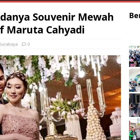
Adanya Souvenir Mewah
Be
uf Maruta Cahyadi
Surabaya
0