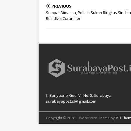
PREVIOUS
Sempat Dimassa, Polsek Sukun Ringkus Sindika
Residivis Curanmor
Jl. Banyuurip Kidul VII No. 8, Surabaya.
surabayapost.id@gmail.com
Copyright © 2026 | WordPress Theme by
MH Them