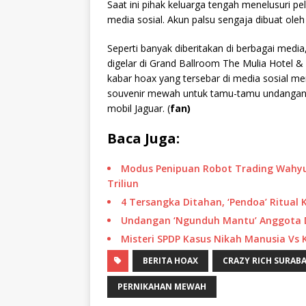
Saat ini pihak keluarga tengah menelusuri p
media sosial. Akun palsu sengaja dibuat oleh
Seperti banyak diberitakan di berbagai medi
digelar di Grand Ballroom The Mulia Hotel 
kabar hoax yang tersebar di media sosial 
souvenir mewah untuk tamu-tamu undangann
mobil Jaguar. (
fan)
Baca Juga:
Modus Penipuan Robot Trading Wahyu
Triliun
4 Tersangka Ditahan, ‘Pendoa’ Ritua
Undangan ‘Ngunduh Mantu’ Anggota DPRD
Misteri SPDP Kasus Nikah Manusia Vs
BERITA HOAX
CRAZY RICH SURAB
PERNIKAHAN MEWAH