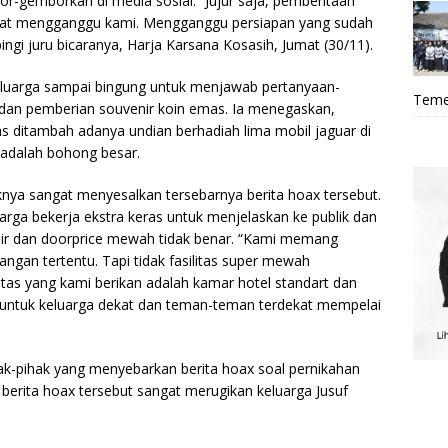
r-gemborkan di media sosial. “Jujur saja, pemberitaan
angat mengganggu kami. Mengganggu persiapan yang sudah
ingi juru bicaranya, Harja Karsana Kosasih, Jumat (30/11).
 keluarga sampai bingung untuk menjawab pertanyaan-
Teme
dan pemberian souvenir koin emas. Ia menegaskan,
 ditambah adanya undian berhadiah lima mobil jaguar di
 adalah bohong besar.
ya sangat menyesalkan tersebarnya berita hoax tersebut.
uarga bekerja ekstra keras untuk menjelaskan ke publik dan
r dan doorprice mewah tidak benar. “Kami memang
gan tertentu. Tapi tidak fasilitas super mewah
itas yang kami berikan adalah kamar hotel standart dan
ku untuk keluarga dekat dan teman-teman terdekat mempelai
hak-pihak yang menyebarkan berita hoax soal pernikahan
 berita hoax tersebut sangat merugikan keluarga Jusuf