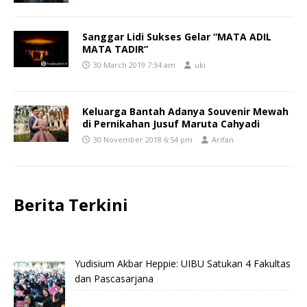
Sanggar Lidi Sukses Gelar “MATA ADIL
MATA TADIR”
30 March 2019 7:34 am
uki
Keluarga Bantah Adanya Souvenir Mewah
di Pernikahan Jusuf Maruta Cahyadi
30 November 2018 6:54 pm
Arifan
Berita Terkini
Yudisium Akbar Heppie: UIBU Satukan 4 Fakultas
dan Pascasarjana