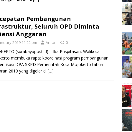
rcepatan Pembangunan
rastruktur, Seluruh OPD Diminta
siensi Anggaran
January 2019 11:22 pm
Arifan
0
ERTO (surabayapost.id) – Ika Puspitasari, Walikota
kerto membuka rapat koordinasi program pembangunan
erifikasi DPA SKPD Pemerintah Kota Mojokerto tahun
ran 2019 yang digelar di
[…]