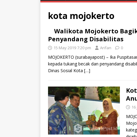
kota mojokerto
Walikota Mojokerto Bagi
Penyandang Disabilitas
15 May 2019 7:20 pm
Arifan
0
MOJOKERTO (surabayapost) – Ika Puspitasa
kepada tukang becak dan penyandang disabil
Dinas Sosial Kota
[…]
Kot
Anu
16
MOJOK
Mojo
kateg
diraih