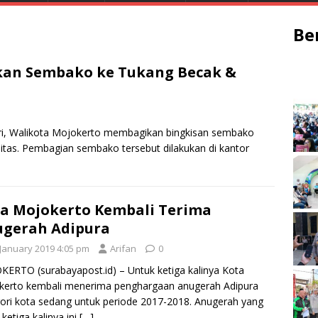
Be
kan Sembako ke Tukang Becak &
ri, Walikota Mojokerto membagikan bingkisan sembako
itas. Pembagian sembako tersebut dilakukan di kantor
a Mojokerto Kembali Terima
gerah Adipura
 January 2019 4:05 pm
Arifan
0
ERTO (surabayapost.id) – Untuk ketiga kalinya Kota
kerto kembali menerima penghargaan anugerah Adipura
ori kota sedang untuk periode 2017-2018. Anugerah yang
 ketiga kalinya ini
[…]