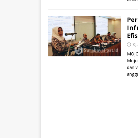
Pe
Inf
Efi
8 
MOJOK
Mojo
dan v
angga