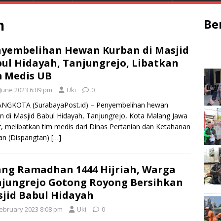
h
Be
yembelihan Hewan Kurban di Masjid
ul Hidayah, Tanjungrejo, Libatkan
 Medis UB
 June 2023 6:09 pm
Uki
0
NGKOTA (SurabayaPost.id) – Penyembelihan hewan
n di Masjid Babul Hidayah, Tanjungrejo, Kota Malang Jawa
, melibatkan tim medis dari Dinas Pertanian dan Ketahanan
an (Dispangtan)
[…]
ang Ramadhan 1444 Hijriah, Warga
jungrejo Gotong Royong Bersihkan
jid Babul Hidayah
February 2023 8:08 pm
Uki
0