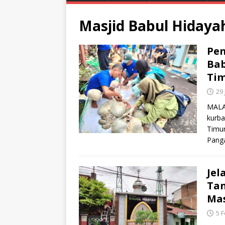
Masjid Babul Hidaya
Pen
Bab
Tim
29
MALA
kurba
Timur
Pang
Jel
Tan
Mas
5 