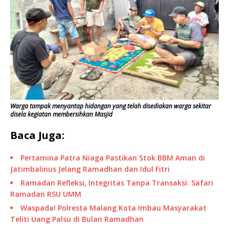
Warga tampak menyantap hidangan yang telah disediakan warga sekitar
disela kegiatan membersihkan Masjid
Baca Juga:
Pertamina Patra Niaga Pastikan Stok BBM Aman di
Jatimbalinus Jelang Ramadhan dan Idul Fitri
Ramadan Refleksi, Integritas Tanpa Transaksi: Safari
Ramadan RSU UMM
Waspada! Polresta Malang Kota Imbau Masyarakat
Teliti Uang Palsu di Bulan Ramadhan