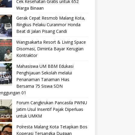
Cek Kesehatan Gratis untuk 652
Warga Binaan
Gerak Cepat Resmob Malang Kota,
Ringkus Pelaku Curanmor Honda
Beat di Jalan Pisang Candi
Wangsakarta Resort & Living Space
Disomasi, Diminta Bayar Kerugian
Kontraktor
Mahasiswa UM BBM Edukasi
Penghijauan Sekolah melalui
Penanaman Tanaman Hias
Bersama 75 Siswa SDN
nggungan 01
Forum Cangkrukan Pancasila PWNU
Jatim Usul Insentif Pajak Diperluas
untuk UMKM
Polresta Malang Kota Tetapkan Bos
Koperasi Tersangka Dugaan