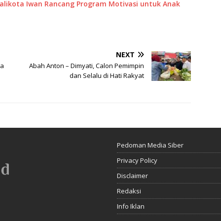
Walikota Iwan Rancang Program Motivasi untuk Anak
NEXT
ca
Abah Anton – Dimyati, Calon Pemimpin
dan Selalu di Hati Rakyat
Pedoman Media Siber
Privacy Policy
Disclaimer
Redaksi
Info Iklan