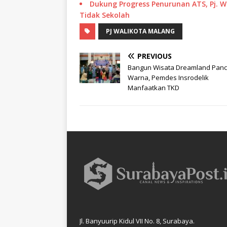
Dukung Progress Penurunan ATS, Pj. 
Tidak Sekolah
PJ WALIKOTA MALANG
PREVIOUS
Bangun Wisata Dreamland Pan
Warna, Pemdes Insrodelik
Manfaatkan TKD
Jl. Banyuurip Kidul VII No. 8, Surabaya.