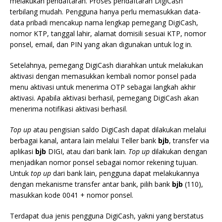
melakukan pendaftaran. Proses pendaftaran DigiCash
terbilang mudah. Pengguna hanya perlu memasukkan data-
data pribadi mencakup nama lengkap pemegang DigiCash,
nomor KTP, tanggal lahir, alamat domisili sesuai KTP, nomor
ponsel, email, dan PIN yang akan digunakan untuk log in.
Setelahnya, pemegang DigiCash diarahkan untuk melakukan
aktivasi dengan memasukkan kembali nomor ponsel pada
menu aktivasi untuk menerima OTP sebagai langkah akhir
aktivasi. Apabila aktivasi berhasil, pemegang DigiCash akan
menerima notifikasi aktivasi berhasil.
Top up
atau pengisian saldo DigiCash dapat dilakukan melalui
berbagai kanal, antara lain melalui Teller bank
bjb
, transfer via
aplikasi
bjb
DIGI, atau dari bank lain.
Top up
dilakukan dengan
menjadikan nomor ponsel sebagai nomor rekening tujuan.
Untuk
top up
dari bank lain, pengguna dapat melakukannya
dengan mekanisme transfer antar bank, pilih bank
bjb
(110),
masukkan kode 0041 + nomor ponsel.
Terdapat dua jenis pengguna DigiCash, yakni yang berstatus