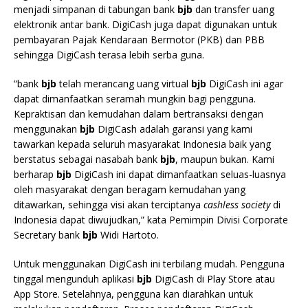
menjadi simpanan di tabungan bank
bjb
dan transfer uang
elektronik antar bank. DigiCash juga dapat digunakan untuk
pembayaran Pajak Kendaraan Bermotor (PKB) dan PBB
sehingga DigiCash terasa lebih serba guna.
“bank
bjb
telah merancang uang virtual
bjb
DigiCash ini agar
dapat dimanfaatkan seramah mungkin bagi pengguna.
Kepraktisan dan kemudahan dalam bertransaksi dengan
menggunakan
bjb
DigiCash adalah garansi yang kami
tawarkan kepada seluruh masyarakat Indonesia baik yang
berstatus sebagai nasabah bank
bjb
, maupun bukan. Kami
berharap
bjb
DigiCash ini dapat dimanfaatkan seluas-luasnya
oleh masyarakat dengan beragam kemudahan yang
ditawarkan, sehingga visi akan terciptanya
cashless society
di
Indonesia dapat diwujudkan,” kata Pemimpin Divisi Corporate
Secretary bank
bjb
Widi Hartoto.
Untuk menggunakan DigiCash ini terbilang mudah. Pengguna
tinggal mengunduh aplikasi
bjb
DigiCash di Play Store atau
App Store. Setelahnya, pengguna kan diarahkan untuk