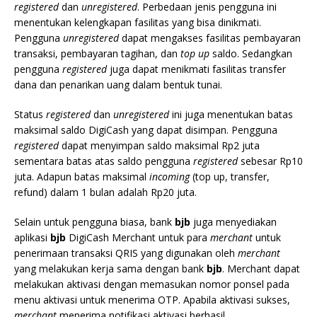
registered
dan
unregistered
. Perbedaan jenis pengguna ini
menentukan kelengkapan fasilitas yang bisa dinikmati.
Pengguna
unregistered
dapat mengakses fasilitas pembayaran
transaksi, pembayaran tagihan, dan
top up
saldo. Sedangkan
pengguna
registered
juga dapat menikmati fasilitas transfer
dana dan penarikan uang dalam bentuk tunai.
Status
registered
dan
unregistered
ini juga menentukan batas
maksimal saldo DigiCash yang dapat disimpan. Pengguna
registered
dapat menyimpan saldo maksimal Rp2 juta
sementara batas atas saldo pengguna
registered
sebesar Rp10
juta. Adapun batas maksimal
incoming
(top up, transfer,
refund) dalam 1 bulan adalah Rp20 juta.
Selain untuk pengguna biasa, bank
bjb
juga menyediakan
aplikasi
bjb
DigiCash Merchant untuk para
merchant
untuk
penerimaan transaksi QRIS yang digunakan oleh
merchant
yang melakukan kerja sama dengan bank
bjb
. Merchant dapat
melakukan aktivasi dengan memasukan nomor ponsel pada
menu aktivasi untuk menerima OTP. Apabila aktivasi sukses,
merchant
menerima notifikasi aktivasi berhasil.