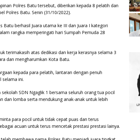
an Polres Batu tersebut, diberikan kepada 8 pelatih dan
el Polres Batu. Senin (31/10/2022).
s Batu berhasil Juara utama ke III dan Juara I kategori
 dalam rangka memperingati hari Sumpah Pemuda 28
k terimakasih atas dedikasi dan kerja kerasnya selama 3
juara dan mengharumkan Kota Batu.
rgaan kepada para pelatih, lantaran dengan penuh
l selama ini.
a sekolah SDN Ngaglik 1 bersama seluruh orang tua pocil
an dan lomba serta mendukung anak-anak untuk lebih
minta para pocil untuk tidak cepat puas dan terus
bagai acuan untuk terus mencetak prestasi prestasi lainya.
cil telah membawa nama Polres Batu menjadi juara tingkat