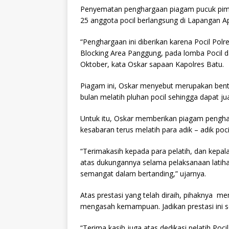
Penyematan penghargaan piagam pucuk pimpin
25 anggota pocil berlangsung di Lapangan Ap
“Penghargaan ini diberikan karena Pocil Polre
Blocking Area Panggung, pada lomba Pocil
Oktober, kata Oskar sapaan Kapolres Batu.
Piagam ini, Oskar menyebut merupakan bentu
bulan melatih pluhan pocil sehingga dapat 
Untuk itu, Oskar memberikan piagam pengha
kesabaran terus melatih para adik – adik poci
“Terimakasih kepada para pelatih, dan kepal
atas dukungannya selama pelaksanaan latih
semangat dalam bertanding,” ujarnya.
Atas prestasi yang telah diraih, pihaknya me
mengasah kemampuan. Jadikan prestasi ini se
“Terima kasih juga atas dedikasi pelatih Po