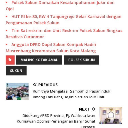
Polsek Sukun Damaikan Kesalahpahaman Jukir dan
Ojol
HUT RI ke-80, RW 4 Tanjungrejo Gelar Karnaval dengan
Pengamanan Polsek Sukun
Tim Satreskrim dan Unit Reskrim Polsek Sukun Ringkus
Residivis Curanmor
Anggota DPRD Dapil Sukun Kompak Hadiri
Musrenbang Kecamatan Sukun Kota Malang
MALING KOTAK AMAL
POLSEK SUKUN
SUKUN
PREVIOUS
Rumitnya Mengatasi Sampah di Pasar Induk
Among Tani Batu, Begini Seruan KSM Batu
NEXT
Didukung APBD Provinsi, Pj. Walikota Iwan
Kurniawan Optimis Penanganan Banjir Suhat
Teratasi