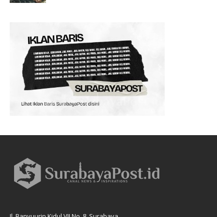
Jl. Banyuurip Kidul VII No. 8, Surabaya.