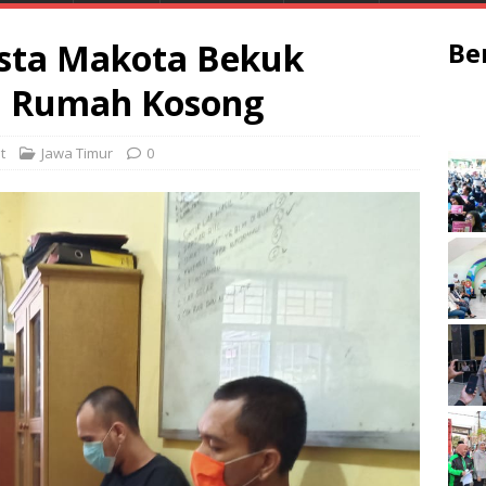
esta Makota Bekuk
Be
ol Rumah Kosong
t
Jawa Timur
0