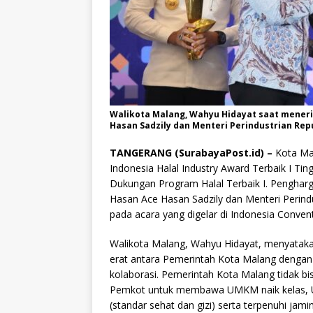
Walikota Malang, Wahyu Hidayat saat mener
Hasan Sadzily dan Menteri Perindustrian Rep
TANGERANG (SurabayaPost.id) –
Kota Mal
Indonesia Halal Industry Award Terbaik I T
Dukungan Program Halal Terbaik I. Penghar
Hasan Ace Hasan Sadzily dan Menteri Perind
pada acara yang digelar di Indonesia Conven
Walikota Malang, Wahyu Hidayat, menyatakan
erat antara Pemerintah Kota Malang dengan 
kolaborasi. Pemerintah Kota Malang tidak bi
Pemkot untuk membawa UMKM naik kelas, U
(standar sehat dan gizi) serta terpenuhi j