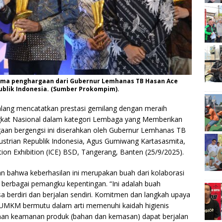
ima penghargaan dari Gubernur Lemhanas TB Hasan Ace
ublik Indonesia. (Sumber Prokompim).
ang mencatatkan prestasi gemilang dengan meraih
ingkat Nasional dalam kategori Lembaga yang Memberikan
gaan bergengsi ini diserahkan oleh Gubernur Lemhanas TB
ustrian Republik Indonesia, Agus Gumiwang Kartasasmita,
tion Exhibition (ICE) BSD, Tangerang, Banten (25/9/2025).
 bahwa keberhasilan ini merupakan buah dari kolaborasi
berbagai pemangku kepentingan. “Ini adalah buah
sa berdiri dan berjalan sendiri. Komitmen dan langkah upaya
MKM bermutu dalam arti memenuhi kaidah higienis
aminan keamanan produk (bahan dan kemasan) dapat berjalan