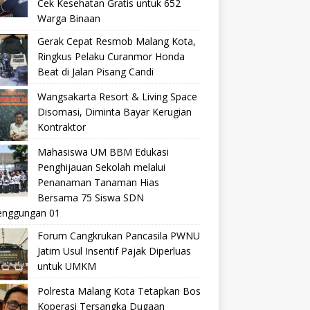
Cek Kesehatan Gratis untuk 652
Warga Binaan
Gerak Cepat Resmob Malang Kota,
Ringkus Pelaku Curanmor Honda
Beat di Jalan Pisang Candi
Wangsakarta Resort & Living Space
Disomasi, Diminta Bayar Kerugian
Kontraktor
Mahasiswa UM BBM Edukasi
Penghijauan Sekolah melalui
Penanaman Tanaman Hias
Bersama 75 Siswa SDN
nggungan 01
Forum Cangkrukan Pancasila PWNU
Jatim Usul Insentif Pajak Diperluas
untuk UMKM
Polresta Malang Kota Tetapkan Bos
Koperasi Tersangka Dugaan