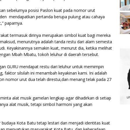
pikan sebelumya posisi Paslon kuat pada nomor urut
punden mendapatkan pertanda berupa pulung atau cahaya
t,” paparnya.
yarakat termasuk dirinya merupakan simbol kuat bagi mereka
imaksud, menurutnya adalah tanda restu dari alam semesta
di. Keyakinannya semakin kuat, menurut dia, ketika melihat
n dengan Mbah Mbatu, tokoh leluhur di daerah tersebut.
ngan GURU mendapat restu dari leluhur untuk memimpin
, faktor silsilah ini menambah keyakinan kami. Ini adalah
lon nomor urut dua telah direstui,dan menang telak pada 27
inta alat musik gamelan lengkap agar dihadirkan di setiap
hanya alat musik, tetapi simbol harmoni yang akan
r budaya Kota Batu tetap lestari dan menjadi identitas kuat
akan menyatukan masyarakat Kota Batu, dan keberadaan