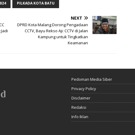
024
PILKADA KOTA BATU
NEXT
MCC
DPRD Kota Malang Dorong Pengadaan
 Jadi
CCTV, Bayu Rekso Aji: CCTV di Jalan
Kampung untuk Tingkatkan
Keamanan
Pedoman Media Siber
Privacy Policy
Disclaimer
Redaksi
Info Iklan