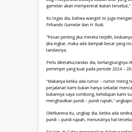
gamelan akan mempererat ikatan tersebut,” 
Itu tegas dia, bahwa wangsit ini juga meng
Firhando Gumelar dan H. Rudi.
“Pesan penting jika mereka terpilih, kedua
Jika ingkar, maka ada dampak besar yang 
tandasnya.
Perlu diketahui,tandas dia, berlangsungnya r
pemimpin yang kuat pada periode 2024 – 2
“Makanya ketika ada rumor – rumor miring te
perjalanan kami bukan hanya sekadar mencar
bukannya saya sombong, kehidupan kami su
menghasilkan pundi – pundi rupiah,” ungkapn
Olehkarena itu, ungkap dia, ketika ada sind
pundi – pundi rupiah, menurutnya hal tersebu
Sisi lain, Ki Cakra menegaskan dalam pandan