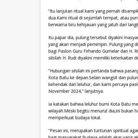
“Itu lanjutan ritual kami yang pernah disam
dua.Kami ritual di sejumlah tempat, atau 
berwarna biru kehijauan yang jatuh dari langi
Itu papar dia, pulung tersebut diyakini mas
yang akan menjadi pemimpin. Pulung yang d
bagi Paslon Guru Firhando Gumelar dan H. Ru
silsilah H. Rudi diyakini memiliki keterkaita
“Hubungan silsilah ini pertanda bahwa pasa
Kota Batu ke depan.Selain wangsit dan pulung
kehendak dari leluhur, dan kami percaya pas
November 2024,” lanjutnya.
Ia katakan bahwa leluhur bumi Kota Batu mem
wilayah.Meski begitu menurut dia,ini bukan 
memperkuat budaya lokal.
“Pesan ini, merupakan tuntunan spiritual aga
bagi masyarakat.Budaya adalah akar yang 