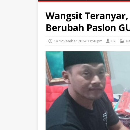
Wangsit Teranyar,
Berubah Paslon G
14 November 2024 11:58 pm
Uki
Ba