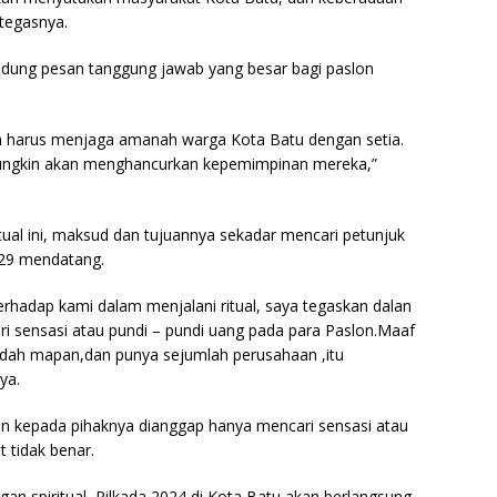
tegasnya.
andung pesan tanggung jawab yang besar bagi paslon
nya harus menjaga amanah warga Kota Batu dengan setia.
mungkin akan menghancurkan kepemimpinan mereka,”
itual ini, maksud dan tujuannya sekadar mencari petunjuk
029 mendatang.
rhadap kami dalam menjalani ritual, saya tegaskan dalan
i sensasi atau pundi – pundi uang pada para Paslon.Maaf
dah mapan,dan punya sejumlah perusahaan ,itu
ya.
iran kepada pihaknya dianggap hanya mencari sensasi atau
t tidak benar.
gan spiritual, Pilkada 2024 di Kota Batu akan berlangsung