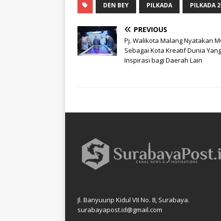
DEN BEY
PILKADA
PILKADA 2
PREVIOUS
Pj. Walikota Malang Nyatakan 
Sebagai Kota Kreatif Dunia Yang
Inspirasi bagi Daerah Lain
Jl. Banyuurip Kidul VII No. 8, Surabaya.
surabayapost.id@gmail.com