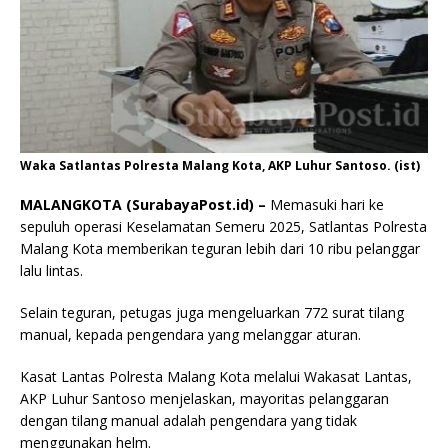
Waka Satlantas Polresta Malang Kota, AKP Luhur Santoso. (ist)
MALANGKOTA (SurabayaPost.id) –
Memasuki hari ke
sepuluh operasi Keselamatan Semeru 2025, Satlantas Polresta
Malang Kota memberikan teguran lebih dari 10 ribu pelanggar
lalu lintas.
Selain teguran, petugas juga mengeluarkan 772 surat tilang
manual, kepada pengendara yang melanggar aturan.
Kasat Lantas Polresta Malang Kota melalui Wakasat Lantas,
AKP Luhur Santoso menjelaskan, mayoritas pelanggaran
dengan tilang manual adalah pengendara yang tidak
menggunakan helm.