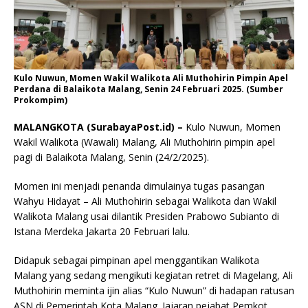
Kulo Nuwun, Momen Wakil Walikota Ali Muthohirin Pimpin Apel
Perdana di Balaikota Malang, Senin 24 Februari 2025. (Sumber
Prokompim)
MALANGKOTA (SurabayaPost.id) –
Kulo Nuwun, Momen
Wakil Walikota (Wawali) Malang, Ali Muthohirin pimpin apel
pagi di Balaikota Malang, Senin (24/2/2025).
Momen ini menjadi penanda dimulainya tugas pasangan
Wahyu Hidayat – Ali Muthohirin sebagai Walikota dan Wakil
Walikota Malang usai dilantik Presiden Prabowo Subianto di
Istana Merdeka Jakarta 20 Februari lalu.
Didapuk sebagai pimpinan apel menggantikan Walikota
Malang yang sedang mengikuti kegiatan retret di Magelang, Ali
Muthohirin meminta ijin alias “Kulo Nuwun” di hadapan ratusan
ASN di Pemerintah Kota Malang. Jajaran pejabat Pemkot