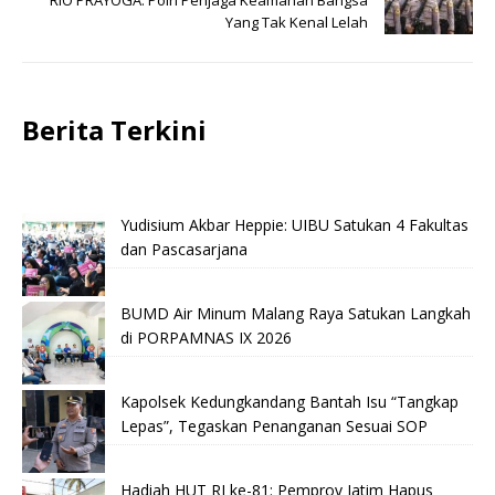
RIO PRAYOGA: Polri Penjaga Keamanan Bangsa
Yang Tak Kenal Lelah
Berita Terkini
Yudisium Akbar Heppie: UIBU Satukan 4 Fakultas
dan Pascasarjana
BUMD Air Minum Malang Raya Satukan Langkah
di PORPAMNAS IX 2026
Kapolsek Kedungkandang Bantah Isu “Tangkap
Lepas”, Tegaskan Penanganan Sesuai SOP
Hadiah HUT RI ke-81: Pemprov Jatim Hapus