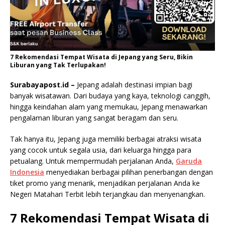
7 Rekomendasi Tempat Wisata di Jepang yang Seru, Bikin
Liburan yang Tak Terlupakan!
Surabayapost.id –
Jepang adalah destinasi impian bagi
banyak wisatawan. Dari budaya yang kaya, teknologi canggih,
hingga keindahan alam yang memukau, Jepang menawarkan
pengalaman liburan yang sangat beragam dan seru.
Tak hanya itu, Jepang juga memiliki berbagai atraksi wisata
yang cocok untuk segala usia, dari keluarga hingga para
petualang. Untuk mempermudah perjalanan Anda,
Garuda
Indonesia
menyediakan berbagai pilihan penerbangan dengan
tiket promo yang menarik, menjadikan perjalanan Anda ke
Negeri Matahari Terbit lebih terjangkau dan menyenangkan.
7 Rekomendasi Tempat Wisata di