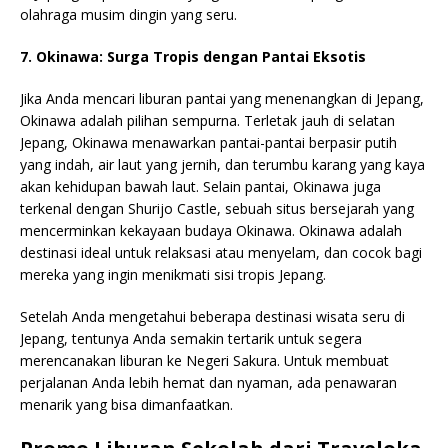
olahraga musim dingin yang seru.
7. Okinawa: Surga Tropis dengan Pantai Eksotis
Jika Anda mencari liburan pantai yang menenangkan di Jepang,
Okinawa adalah pilihan sempurna. Terletak jauh di selatan
Jepang, Okinawa menawarkan pantai-pantai berpasir putih
yang indah, air laut yang jernih, dan terumbu karang yang kaya
akan kehidupan bawah laut. Selain pantai, Okinawa juga
terkenal dengan Shurijo Castle, sebuah situs bersejarah yang
mencerminkan kekayaan budaya Okinawa. Okinawa adalah
destinasi ideal untuk relaksasi atau menyelam, dan cocok bagi
mereka yang ingin menikmati sisi tropis Jepang.
Setelah Anda mengetahui beberapa destinasi wisata seru di
Jepang, tentunya Anda semakin tertarik untuk segera
merencanakan liburan ke Negeri Sakura. Untuk membuat
perjalanan Anda lebih hemat dan nyaman, ada penawaran
menarik yang bisa dimanfaatkan.