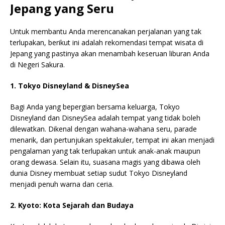
Jepang yang Seru
Untuk membantu Anda merencanakan perjalanan yang tak
terlupakan, berikut ini adalah rekomendasi tempat wisata di
Jepang yang pastinya akan menambah keseruan liburan Anda
di Negeri Sakura.
1. Tokyo Disneyland & DisneySea
Bagi Anda yang bepergian bersama keluarga, Tokyo
Disneyland dan DisneySea adalah tempat yang tidak boleh
dilewatkan. Dikenal dengan wahana-wahana seru, parade
menarik, dan pertunjukan spektakuler, tempat ini akan menjadi
pengalaman yang tak terlupakan untuk anak-anak maupun
orang dewasa. Selain itu, suasana magis yang dibawa oleh
dunia Disney membuat setiap sudut Tokyo Disneyland
menjadi penuh warna dan ceria.
2. Kyoto: Kota Sejarah dan Budaya