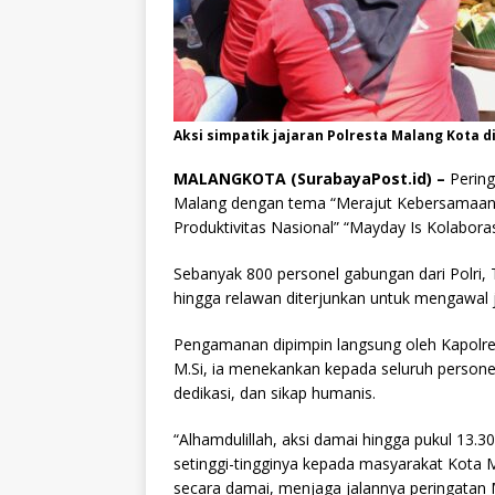
Aksi simpatik jajaran Polresta Malang Kota
MALANGKOTA (SurabayaPost.id) –
Pering
Malang dengan tema “Merajut Kebersamaan 
Produktivitas Nasional” “Mayday Is Kolaboras
Sebanyak 800 personel gabungan dari Polri,
hingga relawan diterjunkan untuk mengawal j
Pengamanan dipimpin langsung oleh Kapolres
M.Si, ia menekankan kepada seluruh person
dedikasi, dan sikap humanis.
“Alhamdulillah, aksi damai hingga pukul 13.3
setinggi-tingginya kepada masyarakat Kota 
secara damai, menjaga jalannya peringatan M