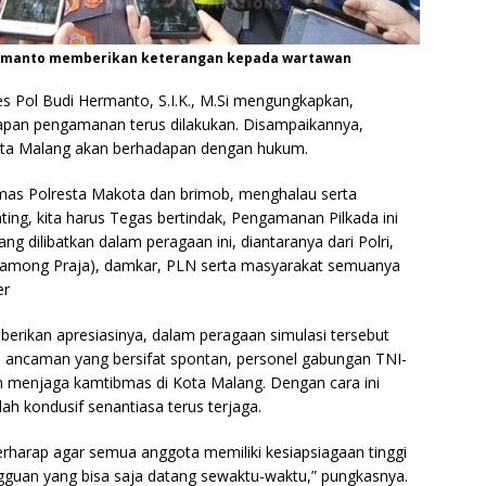
Hermanto memberikan keterangan kepada wartawan
s Pol Budi Hermanto, S.I.K., M.Si mengungkapkan,
apan pengamanan terus dilakukan. Disampaikannya,
ta Malang akan berhadapan dengan hukum.
mas Polresta Makota dan brimob, menghalau serta
ing, kita harus Tegas bertindak, Pengamanan Pilkada ini
ng dilibatkan dalam peragaan ini, diantaranya dari Polri,
i Pamong Praja), damkar, PLN serta masyarakat semuanya
er
ikan apresiasinya, dalam peragaan simulasi tersebut
i ancaman yang bersifat spontan, personel gabungan TNI-
am menjaga kamtibmas di Kota Malang. Dengan cara ini
h kondusif senantiasa terus terjaga.
rharap agar semua anggota memiliki kesiapsiagaan tinggi
uan yang bisa saja datang sewaktu-waktu,” pungkasnya.