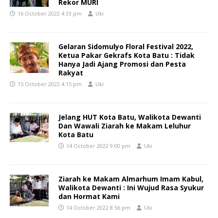
Rekor MURI
16 October 2022 4:33 pm
Uki
Gelaran Sidomulyo Floral Festival 2022,
Ketua Pakar Gekrafs Kota Batu : Tidak
Hanya Jadi Ajang Promosi dan Pesta
Rakyat
15 October 2022 4:15 pm
Uki
Jelang HUT Kota Batu, Walikota Dewanti
Dan Wawali Ziarah ke Makam Leluhur
Kota Batu
14 October 2022 9:00 pm
Uki
Ziarah ke Makam Almarhum Imam Kabul,
Walikota Dewanti : Ini Wujud Rasa Syukur
dan Hormat Kami
14 October 2022 8:56 pm
Uki