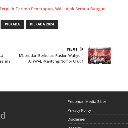
 Terpilih Terima Penetapan, WALI Ajak Semua Bangun
PILKADA
PILKADA 2024
NEXT
ta
Mbois dan Berkelas, Paslon Wahyu –
sialis
Ali (WALI) Kantongi Nomor Urut 1
Pedoman Media Siber
Privacy Policy
Disclaimer