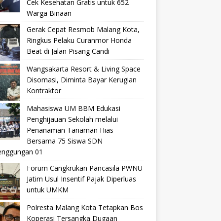
Cek Kesehatan Gratis untuk 652
Warga Binaan
Gerak Cepat Resmob Malang Kota,
Ringkus Pelaku Curanmor Honda
Beat di Jalan Pisang Candi
Wangsakarta Resort & Living Space
Disomasi, Diminta Bayar Kerugian
Kontraktor
Mahasiswa UM BBM Edukasi
Penghijauan Sekolah melalui
Penanaman Tanaman Hias
Bersama 75 Siswa SDN
nggungan 01
Forum Cangkrukan Pancasila PWNU
Jatim Usul Insentif Pajak Diperluas
untuk UMKM
Polresta Malang Kota Tetapkan Bos
Koperasi Tersangka Dugaan