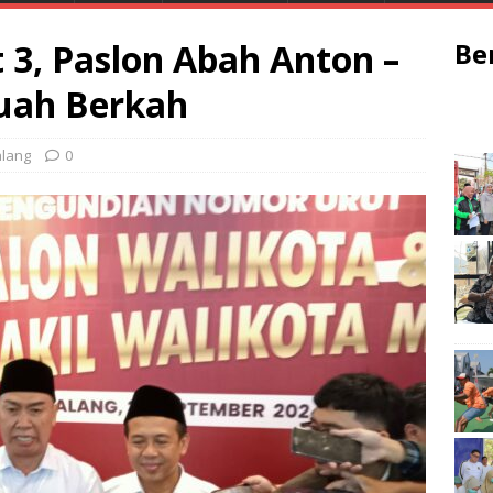
3, Paslon Abah Anton –
Be
uah Berkah
lang
0