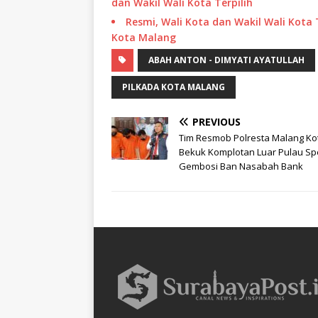
dan Wakil Wali Kota Terpilih
Resmi, Wali Kota dan Wakil Wali Kota
Kota Malang
ABAH ANTON - DIMYATI AYATULLAH
PILKADA KOTA MALANG
PREVIOUS
Tim Resmob Polresta Malang Ko
Bekuk Komplotan Luar Pulau Spe
Gembosi Ban Nasabah Bank