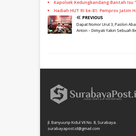
Kapolsek Kedungkandang Bantah Isu 
Hadiah HUT RI ke-81: Pemprov Jatim 
PREVIOUS
Dapat Nomor Urut 3, Paslon Ab
Anton – Dimyati Yakin Sebuah B
Jl. Banyuurip Kidul VII No. 8, Surabaya.
surabayapost.id@gmail.com