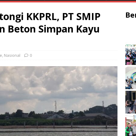
tongi KKPRL, PT SMIP
Be
an Beton Simpan Kayu
ne
,
Nasional
0