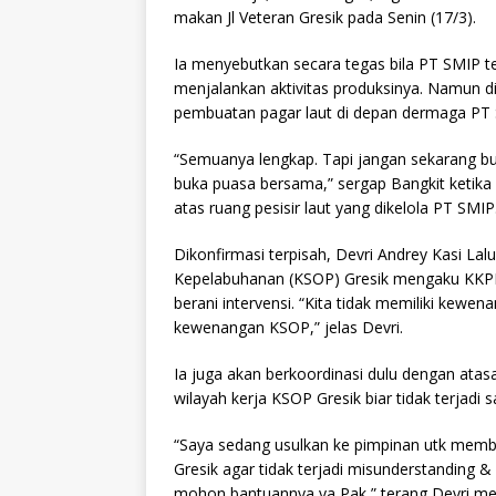
makan Jl Veteran Gresik pada Senin (17/3).
Ia menyebutkan secara tegas bila PT SMIP 
menjalankan aktivitas produksinya. Namun di
pembuatan pagar laut di depan dermaga PT
“Semuanya lengkap. Tapi jangan sekarang bu
buka puasa bersama,” sergap Bangkit ketika
atas ruang pesisir laut yang dikelola PT SMI
Dikonfirmasi terpisah, Devri Andrey Kasi La
Kepelabuhanan (KSOP) Gresik mengaku KKPR
berani intervensi. “Kita tidak memiliki kewe
kewenangan KSOP,” jelas Devri.
Ia juga akan berkoordinasi dulu dengan ata
wilayah kerja KSOP Gresik biar tidak terjadi 
“Saya sedang usulkan ke pimpinan utk membua
Gresik agar tidak terjadi misunderstanding 
mohon bantuannya ya Pak,” terang Devri me