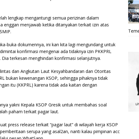
telah lengkap mengantungi semua perizinan dalam
a enggan menjawab ketika ditanyakan terkait izin atas
Teme
 SMIP.
ka-buka dokumennya, ini kan kita lagi mengundang untuk
 dimintai konfirmasi mengenai ada tidaknya izin PKKPRL
P. Dia terkesan menghindari konfirmasi selanjutnya.
lulintas dan Angkutan Laut Kesyahbandaran dan Otoritas
L bukan kewenangan KSOP, sehingga pihaknya tidak
nangan itu (KKPRL) karena tidak ada kaitan dengan
sanya yakni Kepala KSOP Gresik untuk membahas soal
salah paham terkait pagar laut.
t press release terkait “pagar laut” di wilayah kerja KSOP
& pemberitaan serupa yang asal2an, nanti kalau pimpinan acc
lalui pesan WhatSapp.