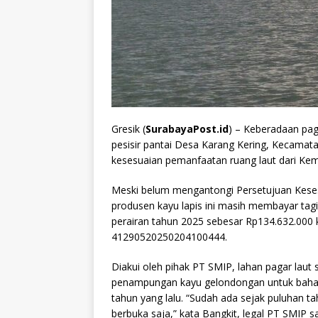
Gresik (
SurabayaPost.id
) – Keberadaan pag
pesisir pantai Desa Karang Kering, Kecamat
kesesuaian pemanfaatan ruang laut dari Kem
Meski belum mengantongi Persetujuan Kese
produsen kayu lapis ini masih membayar ta
perairan tahun 2025 sebesar Rp134.632.000 
41290520250204100444.
Diakui oleh pihak PT SMIP, lahan pagar laut 
penampungan kayu gelondongan untuk bahan 
tahun yang lalu. “Sudah ada sejak puluhan tahu
berbuka saja,” kata Bangkit, legal PT SMIP 