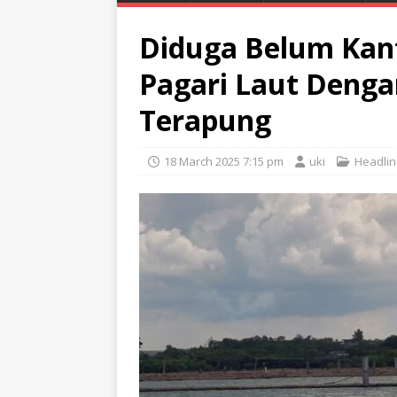
Diduga Belum Kan
Pagari Laut Deng
Terapung
18 March 2025 7:15 pm
uki
Headli