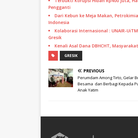
Terbukti Korupsi Hibah Rp400 Juta, H
Pengganti
Dari Kebun ke Meja Makan, Petrokimia
Indonesia
Kolaborasi Internasional : UNAIR-UiT
Gresik
Kenali Asal Dana DBHCHT, Masyarakat 
GRESIK
PREVIOUS
Perumdam Among Tirto, Gelar B
Besama dan Berbagi Kepada P
Anak Yatim