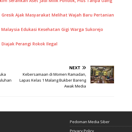
akim Serahkan Aset Jadi Milik Pondok, Plus Tanpa Uang
 Gresik Ajak Masyarakat Melihat Wajah Baru Pertanian
M Malaysia Edukasi Kesehatan Gigi Warga Sukorejo
Diajak Perangi Rokok Ilegal
NEXT
uka
Kebersamaan di Momen Ramadan,
uluhan
Lapas Kelas 1 Malang Bukber Bareng
Awak Media
Pedoman Media Siber
Privacy Policy