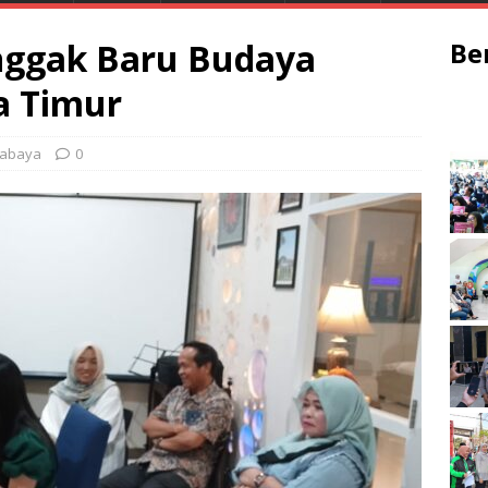
nggak Baru Budaya
Be
a Timur
rabaya
0