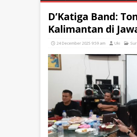
D’Katiga Band: To
Kalimantan di Jaw
24 December 2025 9:59 am
Uki
Su