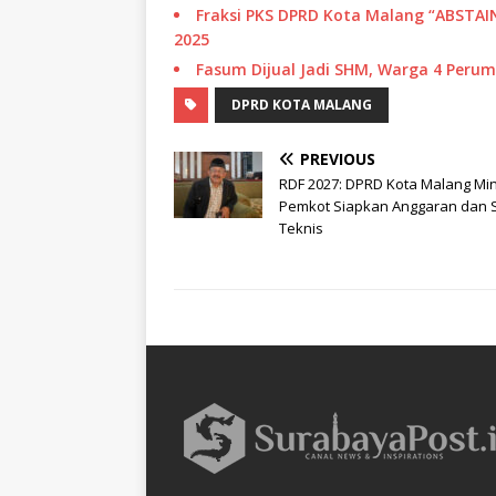
Fraksi PKS DPRD Kota Malang “ABSTA
2025
Fasum Dijual Jadi SHM, Warga 4 Per
DPRD KOTA MALANG
PREVIOUS
RDF 2027: DPRD Kota Malang Mi
Pemkot Siapkan Anggaran dan
Teknis