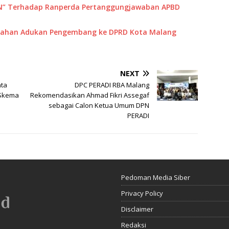
IN” Terhadap Ranperda Pertanggungjawaban APBD
umahan Adukan Pengembang ke DPRD Kota Malang
NEXT
nta
DPC PERADI RBA Malang
 Skema
Rekomendasikan Ahmad Fikri Assegaf
sebagai Calon Ketua Umum DPN
PERADI
Pedoman Media Siber
Privacy Policy
Disclaimer
Redaksi