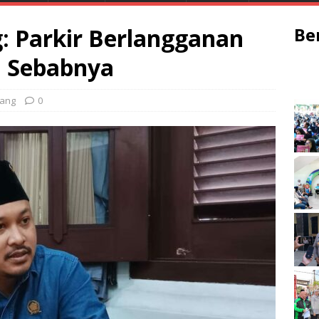
 Parkir Berlangganan
Be
i Sebabnya
ang
0