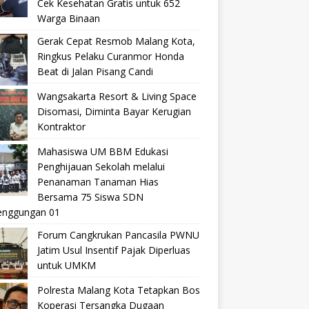
Cek Kesehatan Gratis untuk 652
Warga Binaan
Gerak Cepat Resmob Malang Kota,
Ringkus Pelaku Curanmor Honda
Beat di Jalan Pisang Candi
Wangsakarta Resort & Living Space
Disomasi, Diminta Bayar Kerugian
Kontraktor
Mahasiswa UM BBM Edukasi
Penghijauan Sekolah melalui
Penanaman Tanaman Hias
Bersama 75 Siswa SDN
nggungan 01
Forum Cangkrukan Pancasila PWNU
Jatim Usul Insentif Pajak Diperluas
untuk UMKM
Polresta Malang Kota Tetapkan Bos
Koperasi Tersangka Dugaan