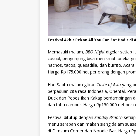
Festival Akhir Pekan All You Can Eat Hadir di
Memasuki malam,
BBQ Night
digelar setiap 
casual, pengunjung bisa menikmati aneka gril
nachos, tacos, quesadilla, dan burrito. Acara 
Harga Rp175.000 net per orang dengan prom
Hari Sabtu malam giliran
Taste of Asia
yang be
perpaduan cita rasa Indonesia, Oriental, Pe
Duck dan Pepes Ikan Kakap berdampingan deng
dan tahu campur. Harga Rp150.000 net per 
Festival ditutup dengan
Sunday Brunch
setiap
menu sarapan dan makan siang dalam suasan
di Dimsum Corner dan Noodle Bar. Harga Rp