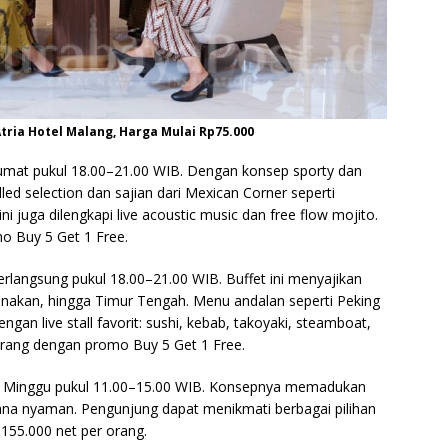
 Atria Hotel Malang, Harga Mulai Rp75.000
Jumat pukul 18.00–21.00 WIB. Dengan konsep sporty dan
led selection dan sajian dari Mexican Corner seperti
ini juga dilengkapi live acoustic music dan free flow mojito.
o Buy 5 Get 1 Free.
rlangsung pukul 18.00–21.00 WIB. Buffet ini menyajikan
ranakan, hingga Timur Tengah. Menu andalan seperti Peking
an live stall favorit: sushi, kebab, takoyaki, steamboat,
orang dengan promo Buy 5 Get 1 Free.
 Minggu pukul 11.00–15.00 WIB. Konsepnya memadukan
a nyaman. Pengunjung dapat menikmati berbagai pilihan
155.000 net per orang.