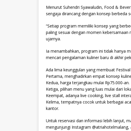
Menurut Suhendri Syawaludin, Food & Bevera
sengaja dirancang dengan konsep berbeda se
“Setiap program memiliki konsep yang berb
paling sesuai dengan momen kebersamaan m
ujarnya.
Ia menambahkan, program ini tidak hanya m
mencari pengalaman kuliner baru di akhir pe
Ada lima keunggulan yang membuat Festival 
Pertama, menghadirkan empat konsep kuliner
Kedua, harga terjangkau mulai Rp75.000-an.
Ketiga, pilihan menu yang luas mulai dari lok
Keempat, adanya live cooking, live stall intera
Kelima, tempatnya cocok untuk berbagai acar
kantor.
Untuk reservasi dan informasi lebih lanjut
mengunjungi Instagram @atriahotelmalang, at