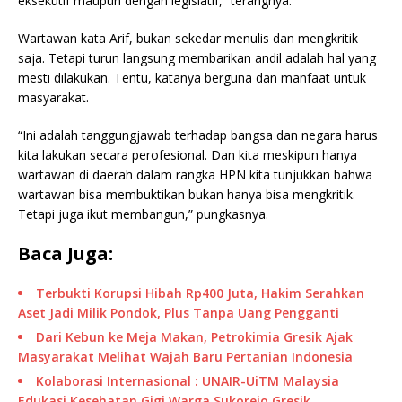
eksekutif maupun dengan legislatif,” terangnya.
Wartawan kata Arif, bukan sekedar menulis dan mengkritik
saja. Tetapi turun langsung membarikan andil adalah hal yang
mesti dilakukan. Tentu, katanya berguna dan manfaat untuk
masyarakat.
“Ini adalah tanggungjawab terhadap bangsa dan negara harus
kita lakukan secara perofesional. Dan kita meskipun hanya
wartawan di daerah dalam rangka HPN kita tunjukkan bahwa
wartawan bisa membuktikan bukan hanya bisa mengkritik.
Tetapi juga ikut membangun,” pungkasnya.
Baca Juga:
Terbukti Korupsi Hibah Rp400 Juta, Hakim Serahkan
Aset Jadi Milik Pondok, Plus Tanpa Uang Pengganti
Dari Kebun ke Meja Makan, Petrokimia Gresik Ajak
Masyarakat Melihat Wajah Baru Pertanian Indonesia
Kolaborasi Internasional : UNAIR-UiTM Malaysia
Edukasi Kesehatan Gigi Warga Sukorejo Gresik