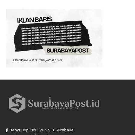
Jl. Banyuurip Kidul VII No. 8, Surabaya.