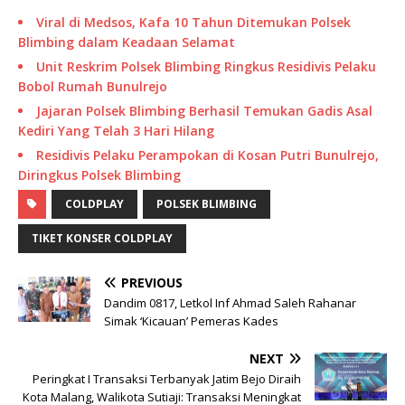
Viral di Medsos, Kafa 10 Tahun Ditemukan Polsek
Blimbing dalam Keadaan Selamat
Unit Reskrim Polsek Blimbing Ringkus Residivis Pelaku
Bobol Rumah Bunulrejo
Jajaran Polsek Blimbing Berhasil Temukan Gadis Asal
Kediri Yang Telah 3 Hari Hilang
Residivis Pelaku Perampokan di Kosan Putri Bunulrejo,
Diringkus Polsek Blimbing
COLDPLAY
POLSEK BLIMBING
TIKET KONSER COLDPLAY
PREVIOUS
Dandim 0817, Letkol Inf Ahmad Saleh Rahanar
Simak ‘Kicauan’ Pemeras Kades
NEXT
Peringkat I Transaksi Terbanyak Jatim Bejo Diraih
Kota Malang, Walikota Sutiaji: Transaksi Meningkat