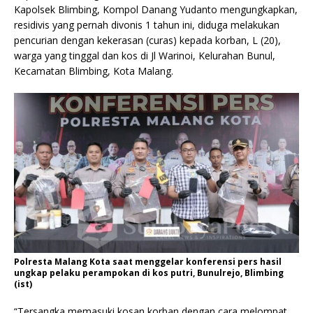
Kapolsek Blimbing, Kompol Danang Yudanto mengungkapkan,
residivis yang pernah divonis 1 tahun ini, diduga melakukan
pencurian dengan kekerasan (curas) kepada korban, L (20),
warga yang tinggal dan kos di Jl Warinoi, Kelurahan Bunul,
Kecamatan Blimbing, Kota Malang.
Polresta Malang Kota saat menggelar konferensi pers hasil
ungkap pelaku perampokan di kos putri, Bunulrejo, Blimbing
(ist)
“Tersangka memasuki kosan korban dengan cara melompat