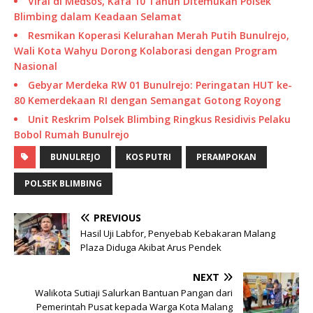
Viral di Medsos, Kafa 10 Tahun Ditemukan Polsek
Blimbing dalam Keadaan Selamat
Resmikan Koperasi Kelurahan Merah Putih Bunulrejo,
Wali Kota Wahyu Dorong Kolaborasi dengan Program
Nasional
Gebyar Merdeka RW 01 Bunulrejo: Peringatan HUT ke-
80 Kemerdekaan RI dengan Semangat Gotong Royong
Unit Reskrim Polsek Blimbing Ringkus Residivis Pelaku
Bobol Rumah Bunulrejo
BUNULREJO
KOS PUTRI
PERAMPOKAN
POLSEK BLIMBING
PREVIOUS
Hasil Uji Labfor, Penyebab Kebakaran Malang
Plaza Diduga Akibat Arus Pendek
NEXT
Walikota Sutiaji Salurkan Bantuan Pangan dari
Pemerintah Pusat kepada Warga Kota Malang