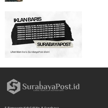
Jl. Banyuurip Kidul VII No. 8, Surabaya.