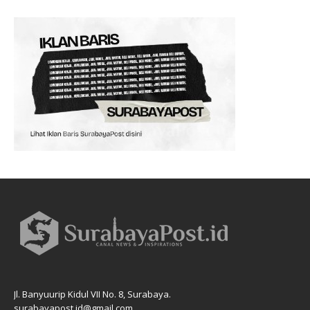
Jl. Banyuurip Kidul VII No. 8, Surabaya.
surabayapost.id@gmail.com