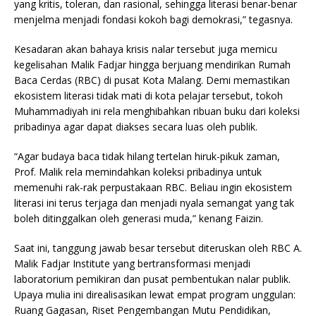
yang kritis, toleran, dan rasional, sehingga literasi benar-benar
menjelma menjadi fondasi kokoh bagi demokrasi,” tegasnya.
Kesadaran akan bahaya krisis nalar tersebut juga memicu
kegelisahan Malik Fadjar hingga berjuang mendirikan Rumah
Baca Cerdas (RBC) di pusat Kota Malang. Demi memastikan
ekosistem literasi tidak mati di kota pelajar tersebut, tokoh
Muhammadiyah ini rela menghibahkan ribuan buku dari koleksi
pribadinya agar dapat diakses secara luas oleh publik.
“Agar budaya baca tidak hilang tertelan hiruk-pikuk zaman,
Prof. Malik rela memindahkan koleksi pribadinya untuk
memenuhi rak-rak perpustakaan RBC. Beliau ingin ekosistem
literasi ini terus terjaga dan menjadi nyala semangat yang tak
boleh ditinggalkan oleh generasi muda,” kenang Faizin.
Saat ini, tanggung jawab besar tersebut diteruskan oleh RBC A.
Malik Fadjar Institute yang bertransformasi menjadi
laboratorium pemikiran dan pusat pembentukan nalar publik.
Upaya mulia ini direalisasikan lewat empat program unggulan:
Ruang Gagasan, Riset Pengembangan Mutu Pendidikan,