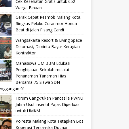
Cek Kesehatan Gratis untuk 652
Warga Binaan
Gerak Cepat Resmob Malang Kota,
Ringkus Pelaku Curanmor Honda
Beat di Jalan Pisang Candi
Wangsakarta Resort & Living Space
Disomasi, Diminta Bayar Kerugian
Kontraktor
Mahasiswa UM BBM Edukasi
Penghijauan Sekolah melalui
Penanaman Tanaman Hias
Bersama 75 Siswa SDN
nggungan 01
Forum Cangkrukan Pancasila PWNU
Jatim Usul Insentif Pajak Diperluas
untuk UMKM
Polresta Malang Kota Tetapkan Bos
Koperasi Tersangka Dugaan