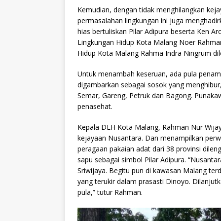
Kemudian, dengan tidak menghilangkan kej
permasalahan lingkungan ini juga menghadirk
hias bertuliskan Pilar Adipura beserta Ken 
Lingkungan Hidup Kota Malang Noer Rahman
Hidup Kota Malang Rahma Indra Ningrum dil
Untuk menambah keseruan, ada pula penampi
digambarkan sebagai sosok yang menghibur,
Semar, Gareng, Petruk dan Bagong. Punakawa
penasehat.
Kepala DLH Kota Malang, Rahman Nur Wijay
kejayaan Nusantara. Dan menampilkan perwu
peragaan pakaian adat dari 38 provinsi dil
sapu sebagai simbol Pilar Adipura. “Nusanta
Sriwijaya. Begitu pun di kawasan Malang ter
yang terukir dalam prasasti Dinoyo. Dilanju
pula,” tutur Rahman.