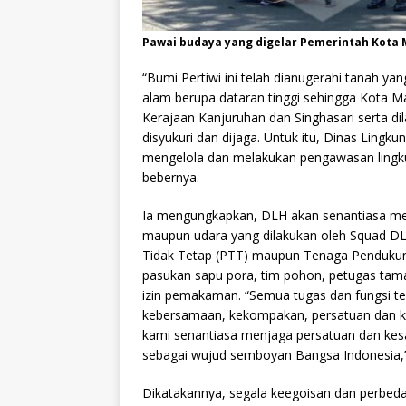
Pawai budaya yang digelar Pemerintah Kota
“Bumi Pertiwi ini telah dianugerahi tanah y
alam berupa dataran tinggi sehingga Kota 
Kerajaan Kanjuruhan dan Singhasari serta dil
disyukuri dan dijaga. Untuk itu, Dinas Ling
mengelola dan melakukan pengawasan lingku
bebernya.
Ia mengungkapkan, DLH akan senantiasa men
maupun udara yang dilakukan oleh Squad DLH
Tidak Tetap (PTT) maupun Tenaga Pendukun
pasukan sapu pora, tim pohon, petugas tam
izin pemakaman. “Semua tugas dan fungsi te
kebersamaan, kekompakan, persatuan dan ke
kami senantiasa menjaga persatuan dan kes
sebagai wujud semboyan Bangsa Indonesia,”
Dikatakannya, segala keegoisan dan perbedaan