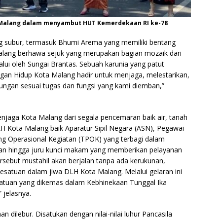
 Malang dalam menyambut HUT Kemerdekaan RI ke-78
ang subur, termasuk Bhumi Arema yang memiliki bentang
Malang berhawa sejuk yang merupakan bagian mozaik dari
alui oleh Sungai Brantas. Sebuah karunia yang patut
kungan Hidup Kota Malang hadir untuk menjaga, melestarikan,
ngan sesuai tugas dan fungsi yang kami diemban,”
jaga Kota Malang dari segala pencemaran baik air, tanah
 Kota Malang baik Aparatur Sipil Negara (ASN), Pegawai
g Operasional Kegiatan (TPOK) yang terbagi dalam
an hingga juru kunci makam yang memberikan pelayanan
rsebut mustahil akan berjalan tanpa ada kerukunan,
satuan dalam jiwa DLH Kota Malang. Melalui gelaran ini
atuan yang dikemas dalam Kebhinekaan Tunggal Ika
 jelasnya.
 dilebur. Disatukan dengan nilai-nilai luhur Pancasila