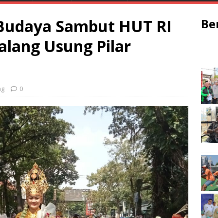
Budaya Sambut HUT RI
Be
alang Usung Pilar
ng
0