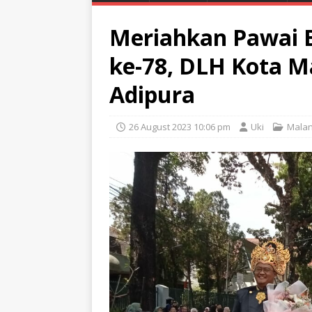
Meriahkan Pawai 
ke-78, DLH Kota M
Adipura
26 August 2023 10:06 pm
Uki
Mala