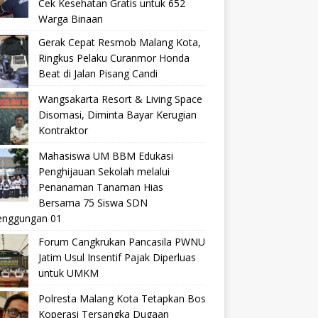
Cek Kesehatan Gratis untuk 652
Warga Binaan
Gerak Cepat Resmob Malang Kota,
Ringkus Pelaku Curanmor Honda
Beat di Jalan Pisang Candi
Wangsakarta Resort & Living Space
Disomasi, Diminta Bayar Kerugian
Kontraktor
Mahasiswa UM BBM Edukasi
Penghijauan Sekolah melalui
Penanaman Tanaman Hias
Bersama 75 Siswa SDN
nggungan 01
Forum Cangkrukan Pancasila PWNU
Jatim Usul Insentif Pajak Diperluas
untuk UMKM
Polresta Malang Kota Tetapkan Bos
Koperasi Tersangka Dugaan