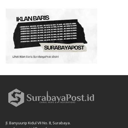
Jl. Banyuurip Kidul VII No. 8, Surabaya.