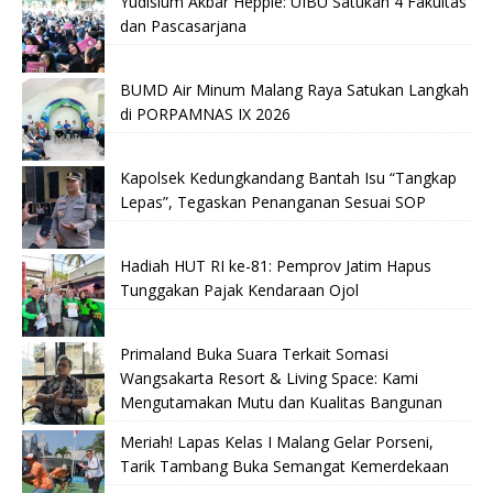
Yudisium Akbar Heppie: UIBU Satukan 4 Fakultas
dan Pascasarjana
BUMD Air Minum Malang Raya Satukan Langkah
di PORPAMNAS IX 2026
Kapolsek Kedungkandang Bantah Isu “Tangkap
Lepas”, Tegaskan Penanganan Sesuai SOP
Hadiah HUT RI ke-81: Pemprov Jatim Hapus
Tunggakan Pajak Kendaraan Ojol
Primaland Buka Suara Terkait Somasi
Wangsakarta Resort & Living Space: Kami
Mengutamakan Mutu dan Kualitas Bangunan
Meriah! Lapas Kelas I Malang Gelar Porseni,
Tarik Tambang Buka Semangat Kemerdekaan