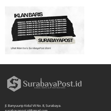
Jl. Banyuurip Kidul VII No. 8, Surabaya.
surabayapost.id@gmail.com