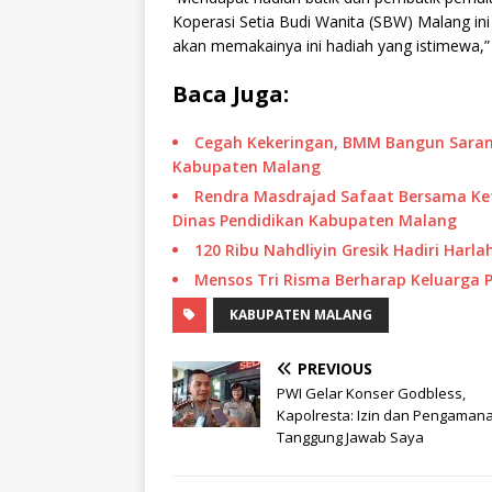
Koperasi Setia Budi Wanita (SBW) Malang ini
akan memakainya ini hadiah yang istimewa,” sa
Baca Juga:
Cegah Kekeringan, BMM Bangun Sarana
Kabupaten Malang
Rendra Masdrajad Safaat Bersama Ke
Dinas Pendidikan Kabupaten Malang
120 Ribu Nahdliyin Gresik Hadiri Harl
Mensos Tri Risma Berharap Keluarga 
KABUPATEN MALANG
PREVIOUS
PWI Gelar Konser Godbless,
Kapolresta: Izin dan Pengaman
Tanggung Jawab Saya