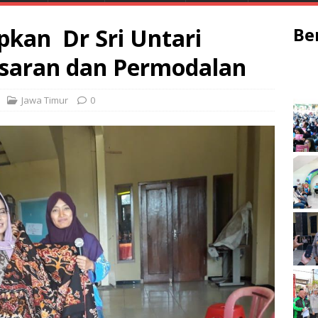
pkan Dr Sri Untari
Be
saran dan Permodalan
Jawa Timur
0