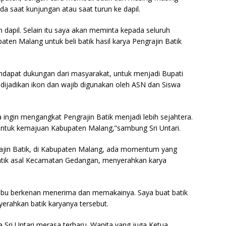
da saat kunjungan atau saat turun ke dapil.
un dapil. Selain itu saya akan meminta kepada seluruh
en Malang untuk beli batik hasil karya Pengrajin Batik
mendapat dukungan dari masyarakat, untuk menjadi Bupati
ijadikan ikon dan wajib digunakan oleh ASN dan Siswa
ingin mengangkat Pengrajin Batik menjadi lebih sejahtera.
untuk kemajuan Kabupaten Malang,”sambung Sri Untari.
rajin Batik, di Kabupaten Malang, ada momentum yang
Batik asal Kecamatan Gedangan, menyerahkan karya
n Ibu berkenan menerima dan memakainya. Saya buat batik
yerahkan batik karyanya tersebut.
 Sri Untari merasa terharu. Wanita yang juga Ketua