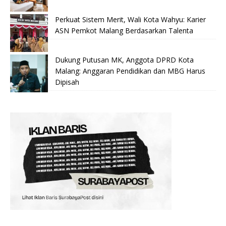
Perkuat Sistem Merit, Wali Kota Wahyu: Karier
ASN Pemkot Malang Berdasarkan Talenta
Dukung Putusan MK, Anggota DPRD Kota
Malang: Anggaran Pendidikan dan MBG Harus
Dipisah